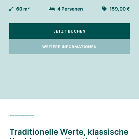
 €
60 m²
4 Personen
159,00 €
JETZT BUCHEN
WEITERE INFORMATIONEN
Traditionelle Werte, klassische